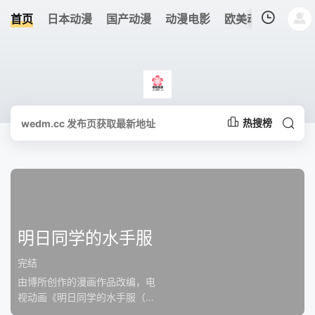
首页
日本动漫
国产动漫
动漫电影
欧美动漫
追剧
我的观影记录
热搜榜
暂无观看影片的记录
明日同学的水手服
完结
由博所创作的漫画作品改编，电
视动画《明日同学的水手服（明
日ちゃんのセーラー服》于今