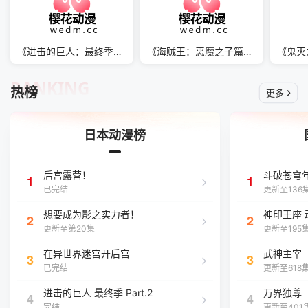
《进击的巨人：最终季》震撼回归
《海贼王：恶魔之子篇》最新进展
RANKING
热榜
更多
日本动漫榜
后宫露营！
斗破苍穹
1
1
已完结
更新至136
想要成为影之实力者！
神印王座 
2
2
更新至第20集
更新至195
在异世界迷宫开后宫
武神主宰
3
3
已完结
更新至618
进击的巨人 最终季 Part.2
万界独尊
4
4
完结
更新至401