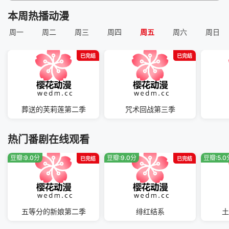
（1）日公开了宣传影片。《明
本周热播动漫
日同学的水手服》故事发生在乡
周一
下的名门女子中学・私立蜡梅学
周二
周三
周四
周五
周六
周日
园，明日小路的梦想是穿上这所
私立学
已完结
已完结
葬送的芙莉莲第二季
咒术回战第三季
热门番剧在线观看
豆瓣:9.0分
豆瓣:9.0分
豆瓣:5.0
已完结
已完结
五等分的新娘第二季
绯红结系
土