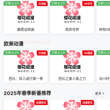
豆瓣:9.0分
豆瓣:8.0分
豆瓣:2.0
已完结
HD中字
霹雳战冥曲
奇异世界
oumeidongman
欧美动漫
豆瓣:9.0分
豆瓣:8.0分
豆瓣:6.
已完结
HD国语
芭比：双人成行第一季
芭比之美人鱼之力
ZIXUN
2025年春季新番推荐
更多
动漫资讯
动漫资讯